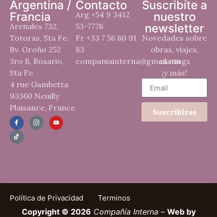
Argentina /
Contacto
Suscribíte a
Francia
Arg +54 9 3412
nuestro
Arenales 732,
53-7778
newsletter
Totoras, Sta Fe.
Fr +33 7 56 80 91
Novedades sobre
Bv. Oroño 252
83
obras, viajes,
3ro B, Rosario,
companiainterna@gmail.om
castings
Sta Fe
¡y más!
4 rue Gambetta
93360 Neuilly
Plaisance, France
Suscribirse
Política de Privacidad
Terminos
Copyright © 2026
Compañía Interna
–
Web by