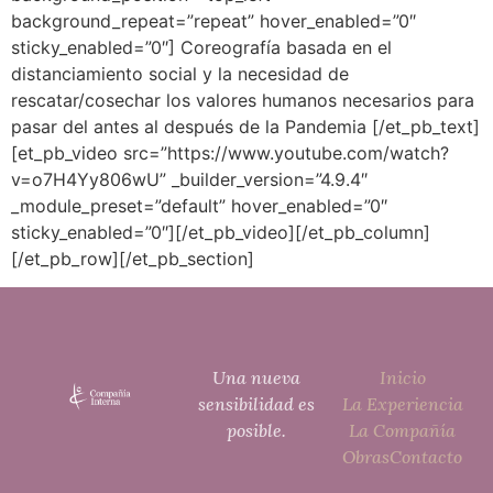
background_repeat=”repeat” hover_enabled=”0″
sticky_enabled=”0″] Coreografía basada en el
distanciamiento social y la necesidad de
rescatar/cosechar los valores humanos necesarios para
pasar del antes al después de la Pandemia [/et_pb_text]
[et_pb_video src=”https://www.youtube.com/watch?
v=o7H4Yy806wU” _builder_version=”4.9.4″
_module_preset=”default” hover_enabled=”0″
sticky_enabled=”0″][/et_pb_video][/et_pb_column]
[/et_pb_row][/et_pb_section]
Una nueva
Inicio
sensibilidad es
La Experiencia
posible.
La Compañía
Obras
Contacto