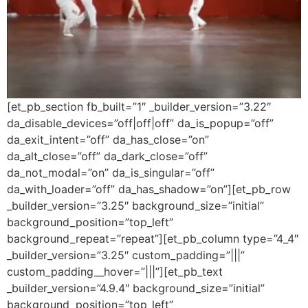
[et_pb_section fb_built=”1″ _builder_version=”3.22″
da_disable_devices=”off|off|off” da_is_popup=”off”
da_exit_intent=”off” da_has_close=”on”
da_alt_close=”off” da_dark_close=”off”
da_not_modal=”on” da_is_singular=”off”
da_with_loader=”off” da_has_shadow=”on”][et_pb_row
_builder_version=”3.25″ background_size=”initial”
background_position=”top_left”
background_repeat=”repeat”][et_pb_column type=”4_4″
_builder_version=”3.25″ custom_padding=”|||”
custom_padding__hover=”|||”][et_pb_text
_builder_version=”4.9.4″ background_size=”initial”
background_position=”top_left”