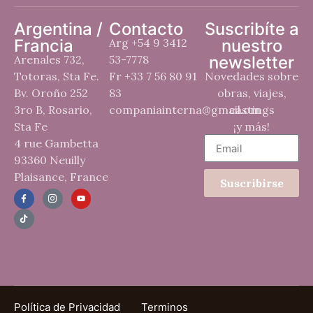
Argentina /
Contacto
Suscribíte a
Francia
Arg +54 9 3412
nuestro
Arenales 732,
53-7778
newsletter
Totoras, Sta Fe.
Fr +33 7 56 80 91
Novedades sobre
Bv. Oroño 252
83
obras, viajes,
3ro B, Rosario,
companiainterna@gmail.om
castings
Sta Fe
¡y más!
4 rue Gambetta
93360 Neuilly
Plaisance, France
Suscribirse
Política de Privacidad
Terminos